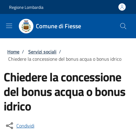
Salta al contenuto principale
Skip to footer content
Regione Lombardia
Comune di Fiesse
Briciole di pane
Home
/
Servizi sociali
/
Chiedere la concessione del bonus acqua o bonus idrico
Chiedere la concessione
del bonus acqua o bonus
idrico
Condividi