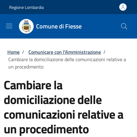
Salta al contenuto principale
Skip to footer content
Regione Lombardia
Comune di Fiesse
Briciole di pane
Home
/
Comunicare con l'Amministrazione
/
Cambiare la domiciliazione delle comunicazioni relative a
un procedimento
Cambiare la
domiciliazione delle
comunicazioni relative a
un procedimento