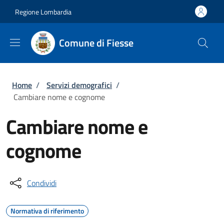
Salta al contenuto principale
Skip to footer content
Regione Lombardia
Comune di Fiesse
Briciole di pane
Home
/
Servizi demografici
/
Cambiare nome e cognome
Cambiare nome e
cognome
Condividi
Normativa di riferimento