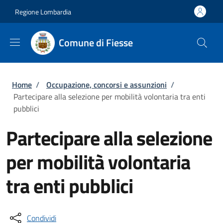
Salta al contenuto principale
Skip to footer content
Regione Lombardia
Comune di Fiesse
Briciole di pane
Home
/
Occupazione, concorsi e assunzioni
/
Partecipare alla selezione per mobilità volontaria tra enti
pubblici
Partecipare alla selezione
per mobilità volontaria
tra enti pubblici
Condividi