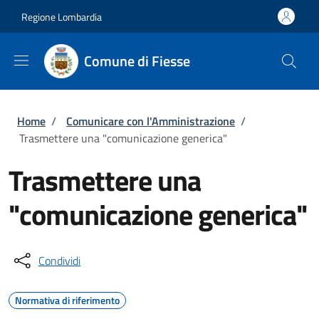
Salta al contenuto principale
Skip to footer content
Regione Lombardia
Comune di Fiesse
Briciole di pane
Home
/
Comunicare con l'Amministrazione
/
Trasmettere una "comunicazione generica"
Trasmettere una
"comunicazione generica"
Condividi
Normativa di riferimento