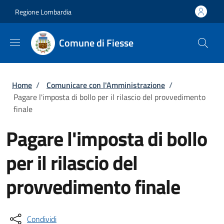
Salta al contenuto principale
Skip to footer content
Regione Lombardia
Comune di Fiesse
Briciole di pane
Home
/
Comunicare con l'Amministrazione
/
Pagare l'imposta di bollo per il rilascio del provvedimento
finale
Pagare l'imposta di bollo
per il rilascio del
provvedimento finale
Condividi