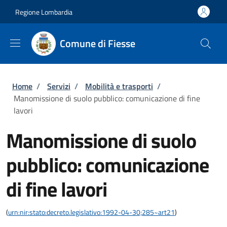
Salta al contenuto principale
Skip to footer content
Regione Lombardia
Comune di Fiesse
Briciole di pane
Home
/
Servizi
/
Mobilità e trasporti
/
Manomissione di suolo pubblico: comunicazione di fine
lavori
Manomissione di suolo
pubblico: comunicazione
di fine lavori
(
urn:nir:stato:decreto.legislativo:1992-04-30;285~art21
)