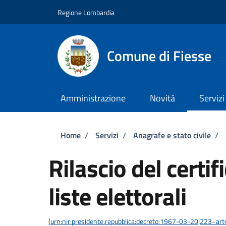
Salta al contenuto principale
Skip to footer content
Regione Lombardia
Comune di Fiesse
Amministrazione
Novità
Servizi
Briciole di pane
Home
/
Servizi
/
Anagrafe e stato civile
/
Rilascio del certif
liste elettorali
(
urn:nir:presidente.repubblica:decreto:1967-03-20;223~art