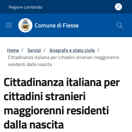
Salta al contenuto principale
Skip to footer content
Regione Lombardia
Comune di Fiesse
Briciole di pane
Home
/
Servizi
/
Anagrafe e stato civile
/
Cittadinanza italiana per cittadini stranieri maggiorenni
residenti dalla nascita
Cittadinanza italiana per
cittadini stranieri
maggiorenni residenti
dalla nascita