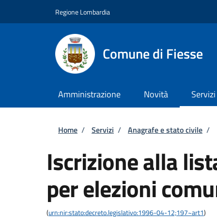
Salta al contenuto principale
Skip to footer content
Regione Lombardia
Comune di Fiesse
Amministrazione
Novità
Servizi
Briciole di pane
Home
/
Servizi
/
Anagrafe e stato civile
/
Iscrizione alla lis
per elezioni comu
(
urn:nir:stato:decreto.legislativo:1996-04-12;197~art1
)