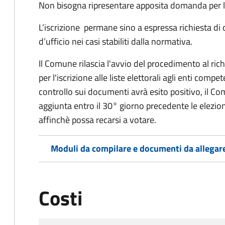
Non bisogna ripresentare apposita domanda per le
L’iscrizione permane sino a espressa richiesta di 
d’ufficio nei casi stabiliti dalla normativa.
Il Comune rilascia l'avvio del procedimento al ri
per l'iscrizione alle liste elettorali agli enti comp
controllo sui documenti avrà esito positivo, il Comu
aggiunta entro il 30° giorno precedente le elezion
affinchè possa recarsi a votare.
Moduli da compilare e documenti da allegar
Costi
Tipo di pagamento
Importo