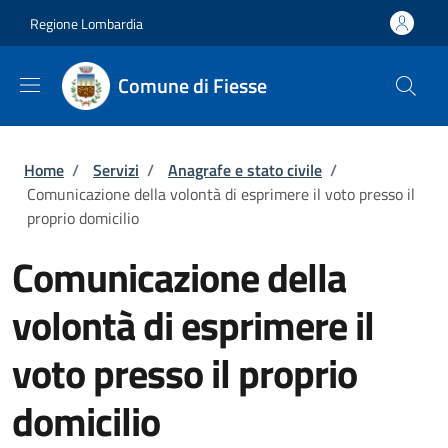
Salta al contenuto principale
Skip to footer content
Regione Lombardia
Comune di Fiesse
Briciole di pane
Home
/
Servizi
/
Anagrafe e stato civile
/
Comunicazione della volontà di esprimere il voto presso il
proprio domicilio
Comunicazione della
volontà di esprimere il
voto presso il proprio
domicilio