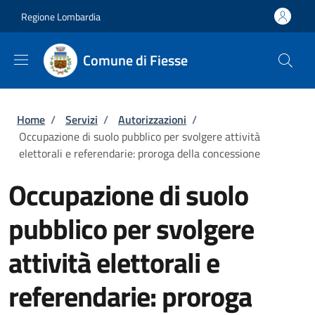
Salta al contenuto principale
Skip to footer content
Regione Lombardia
Comune di Fiesse
Briciole di pane
Home
/
Servizi
/
Autorizzazioni
/
Occupazione di suolo pubblico per svolgere attività
elettorali e referendarie: proroga della concessione
Occupazione di suolo
pubblico per svolgere
attività elettorali e
referendarie: proroga