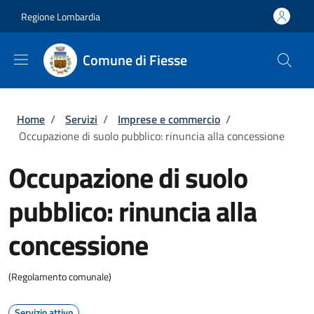
Salta al contenuto principale
Skip to footer content
Regione Lombardia
Comune di Fiesse
Briciole di pane
Home
/
Servizi
/
Imprese e commercio
/
Occupazione di suolo pubblico: rinuncia alla concessione
Occupazione di suolo
pubblico: rinuncia alla
concessione
(Regolamento comunale)
Servizio attivo