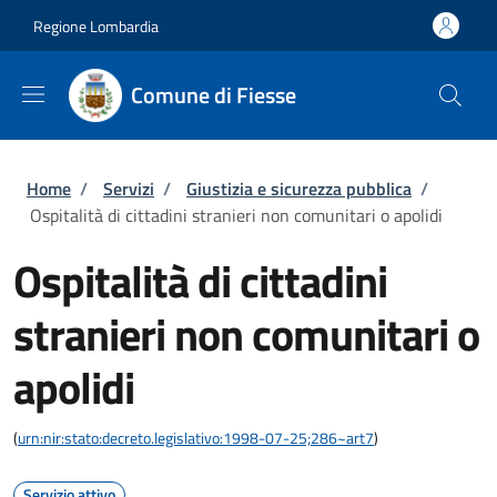
Salta al contenuto principale
Skip to footer content
Regione Lombardia
Comune di Fiesse
Briciole di pane
Home
/
Servizi
/
Giustizia e sicurezza pubblica
/
Ospitalità di cittadini stranieri non comunitari o apolidi
Ospitalità di cittadini
stranieri non comunitari o
apolidi
(
urn:nir:stato:decreto.legislativo:1998-07-25;286~art7
)
Servizio attivo