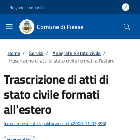
Salta al contenuto principale
Skip to footer content
Regione Lombardia
Comune di Fiesse
Briciole di pane
Home
/
Servizi
/
Anagrafe e stato civile
/
Trascrizione di atti di stato civile formati all'estero
Trascrizione di atti di
stato civile formati
all'estero
(
urn:nir:presidente.repubblica:decreto:2000-11-03;396
)
Servizio attivo